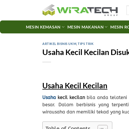
Skip
S
to
fo
content
MESIN KEMASAN
MESIN MAKANAN
MESIN R
ARTIKEL BISNIS UKM
,
TIPS TRIK
Usaha Kecil Kecilan Disu
Usaha Kecil Kecilan
Usaha
kecil kecilan
bila anda telateni
besar. Dalam berbisnis yang terpen
wirausaha dan memiliki tekad yang kua
Table of Contents