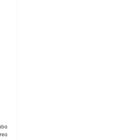
aba
rea