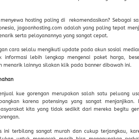
enyewa hosting paling di rekomendasikan? Sebagai sa
donesia, jagoanhosting.com adalah yang paling tepat menj
arik serta pelayanannya yang sangat cepat.
an cara selalu mengikuti update pada akun sosial media
k informasi lebih lengkap mengenai paket harga, bese
menarik lainnya silakan klik pada banner dibawah ini.
mahan
njual kue gorengan merupakan salah satu peluang us
bangkan karena potensinya yang sangat menjanjikan. 
masyarakat kita yang tidak sedikit dari mereka begitu ge
orengan.
 ini terbilang sangat murah dan cukup terjangkau, kar
rlukan untuk memasak masih bisa menggunakan perka