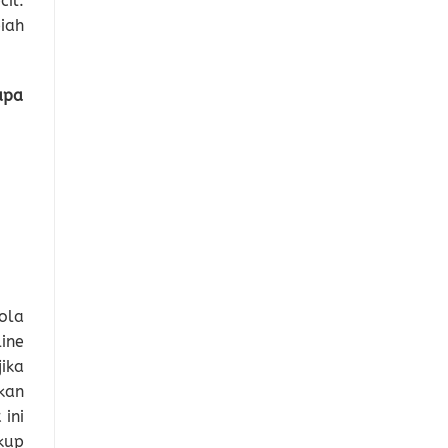
il.
iah
apa
ola
ine
ika
kan
ini
kup