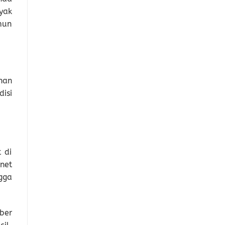
yak
mun
han
isi
 di
net
gga
ber