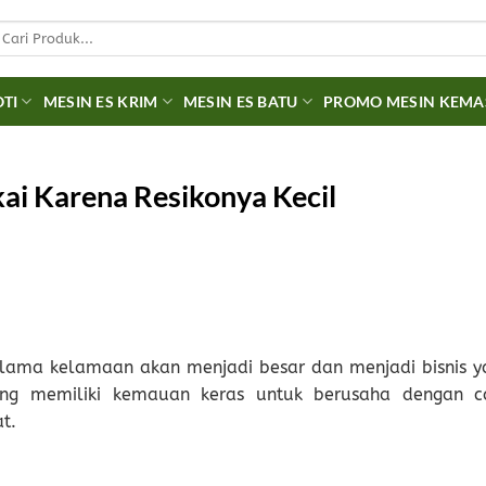
earch
r:
OTI
MESIN ES KRIM
MESIN ES BATU
PROMO MESIN KEM
kai Karena Resikonya Kecil
 lama kelamaan akan menjadi besar dan menjadi bisnis y
ting memiliki kemauan keras untuk berusaha dengan c
t.