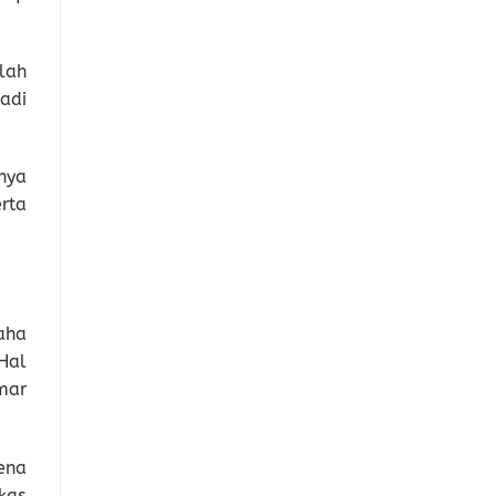
lah
adi
nya
rta
aha
Hal
mar
ena
kas