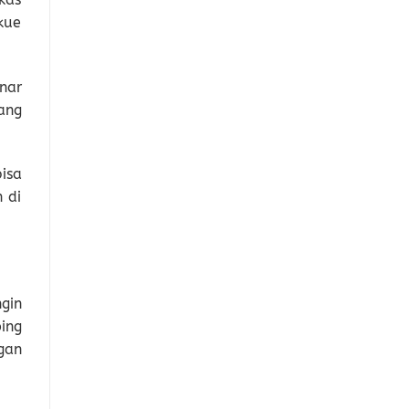
kue
nar
ang
isa
 di
gin
ing
gan