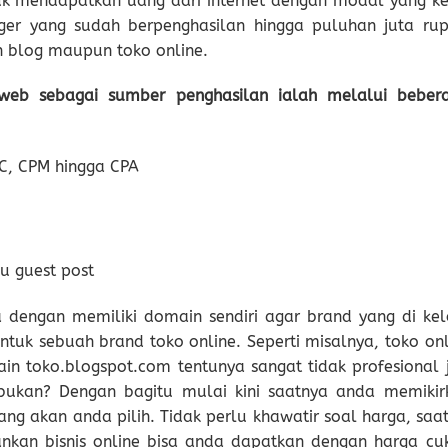
uk mendapatkan uang dari internet dengan modal yang kec
ogger yang sudah berpenghasilan hingga puluhan juta rup
 blog maupun toko online.
eb sebagai sumber penghasilan ialah melalui beber
C, CPM hingga CPA
au guest post
dengan memiliki domain sendiri agar brand yang di kel
ntuk sebuah brand toko online. Seperti misalnya, toko onl
n toko.blogspot.com tentunya sangat tidak profesional j
ukan? Dengan bagitu mulai kini saatnya anda memikir
g akan anda pilih. Tidak perlu khawatir soal harga, saat 
ankan bisnis online bisa anda dapatkan dengan harga cu