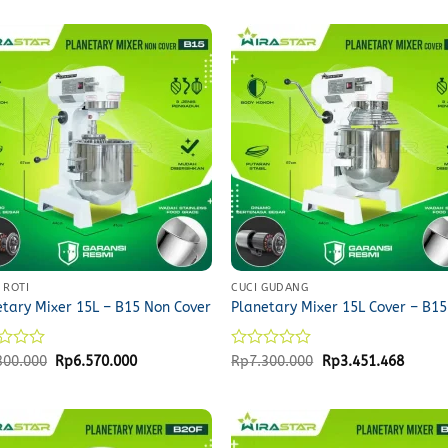
 ROTI
CUCI GUDANG
etary Mixer 15L – B15 Non Cover
Planetary Mixer 15L Cover – B1
d
Original
Current
Rated
Original
Curren
300.000
Rp
6.570.000
Rp
7.300.000
Rp
3.451.468
price
price
price
price
0
was:
is:
was:
is:
out
Rp7.300.000.
Rp6.570.000.
Rp7.300.000.
Rp3.45
of
5