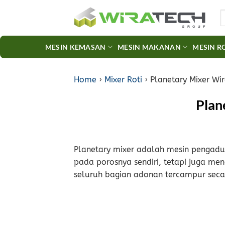
Skip
S
to
fo
content
MESIN KEMASAN
MESIN MAKANAN
MESIN R
Home
›
Mixer Roti
›
Planetary Mixer Wir
Plan
Planetary mixer adalah mesin pengadu
pada porosnya sendiri, tetapi juga men
seluruh bagian adonan tercampur seca