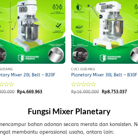
 GUDANG
CUCI GUDANG
tary Mixer 20L Belt – B20F
Planetary Mixer 30L Belt – B30F
d
Original
Current
Rated
Original
Curre
800.000
Rp
4.669.963
Rp
16.000.000
Rp
8.753.037
price
price
price
price
0
was:
is:
was:
is:
out
Rp9.800.000.
Rp4.669.963.
Rp16.000.000.
Rp8.7
of
Fungsi Mixer Planetary
5
mencampur bahan adonan secara merata dan konsisten. N
angat membantu operasional usaha, antara lain: