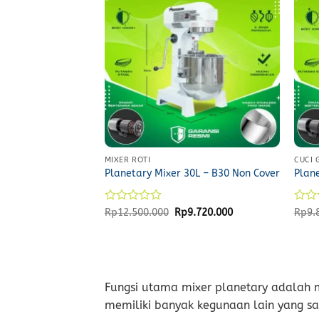
MIXER ROTI
CUCI
Planetary Mixer 30L – B30 Non Cover
Plane
Rated
Original
Current
Rate
Rp
12.500.000
Rp
9.720.000
Rp
9.
price
price
0
0
was:
is:
out
out
Rp12.500.000.
Rp9.720.000.
of
of
5
5
Fungsi utama mixer planetary adalah 
memiliki banyak kegunaan lain yang s