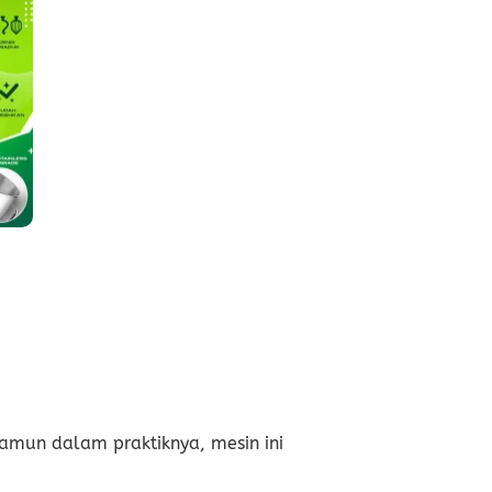
nt
53.037.
amun dalam praktiknya, mesin ini