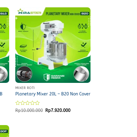
MIXER ROTI
5B
Planetary Mixer 20L – B20 Non Cover
t
Rated
Original
Current
Rp
10.000.000
Rp
7.920.000
price
price
0
was:
is:
out
1.468.
Rp10.000.000.
Rp7.920.000.
of
5