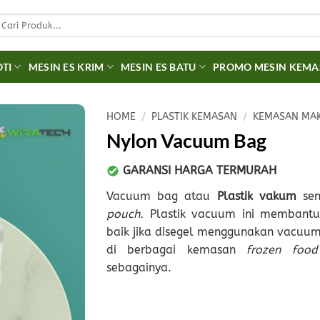
earch
r:
OTI
MESIN ES KRIM
MESIN ES BATU
PROMO MESIN KEM
HOME
/
PLASTIK KEMASAN
/
KEMASAN MA
Nylon Vacuum Bag
GARANSI HARGA TERMURAH
Vacuum bag atau
Plastik vakum
sen
pouch.
Plastik vacuum ini membant
baik jika disegel menggunakan vacuum
di berbagai kemasan
frozen fo
sebagainya.