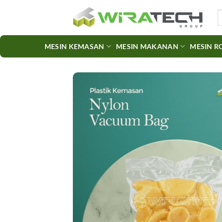
Skip
S
to
fo
content
MESIN KEMASAN
MESIN MAKANAN
MESIN R