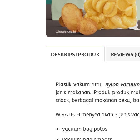
DESKRIPSI PRODUK
REVIEWS (0
Plastik vakum
atau
nylon vacuum
jenis makanan. Produk produk m
snack, berbagai makanan beku, ba
WIRATECH menyediakan 3 jenis va
vacuum bag polos
vacuum bag emboss