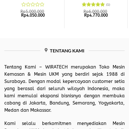
(1)
Rated
Rated
5
Rp
5.000.000
Rp
6.000.000
Original
Current
Original
Current
Rp
4.050.000
Rp
4.770.000
0
out of 5
price
price
price
price
out
was:
is:
was:
is:
of
Rp5.000.000.
Rp4.050.000.
Rp6.000.000.
Rp4.770.00
5
TENTANG KAMI
Tentang Kami –
WIRATECH
merupakan Toko Mesin
Kemasan & Mesin UKM yang berdiri sejak 1988 di
Surabaya. Dengan modal kepercayaan customer setia
yang berasal dari seluruh wilayah Indonesia, maka
kami memulai ekspansi bisnisnya dengan membuka
cabang di Jakarta, Bandung, Semarang, Yogyakarta,
Medan dan Makassar.
Kami selalu berkomitmen menyediakan Mesin