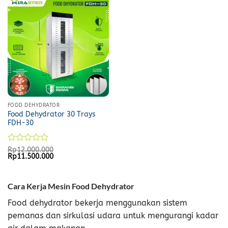
FOOD DEHYDRATOR
Food Dehydrator 30 Trays
FDH-30
Rated
Rp
12.000.000
Original
Current
Rp
11.500.000
0
price
price
out
was:
is:
of
Rp12.000.000.
Rp11.500.000.
5
Cara Kerja Mesin Food Dehydrator
Food dehydrator bekerja menggunakan sistem
pemanas dan sirkulasi udara untuk mengurangi kadar