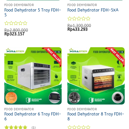
FOOD DEHYDRATOR
FOOD DEHYDRATOR
Food Dehydrator 5 Tray FDH-
Food Dehydrator FDH-5XA
5
Rated
Rp
1.300.000
Original
Current
Rp
433.293
0
Rated
Rp
2.800.000
price
price
Original
Current
Rp
323.157
out
0
was:
is:
price
price
of
out
Rp1.300.000.
Rp433.293.
was:
is:
5
of
Rp2.800.000.
Rp323.157.
5
FOOD DEHYDRATOR
FOOD DEHYDRATOR
Food Dehydrator 6 Tray FDH-
Food Dehydrator 8 Tray FDH-
6
8
(1)