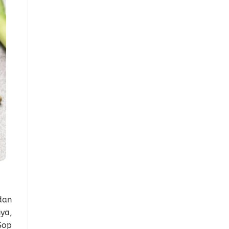
dan
ya,
Sop