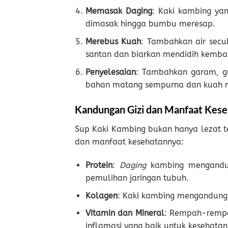
Memasak Daging
: Kaki kambing ya
dimasak hingga bumbu meresap.
Merebus Kuah
: Tambahkan air secu
santan dan biarkan mendidih kembal
Penyelesaian
: Tambahkan garam, gu
bahan matang sempurna dan kuah 
Kandungan Gizi dan Manfaat Kes
Sup Kaki Kambing bukan hanya lezat te
dan manfaat kesehatannya:
Protein
:
Daging
kambing mengandung
pemulihan jaringan tubuh.
Kolagen
: Kaki kambing mengandung k
Vitamin dan Mineral
: Rempah-rempah
inflamasi yang baik untuk kesehatan