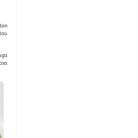
dan
tau
uga
asa