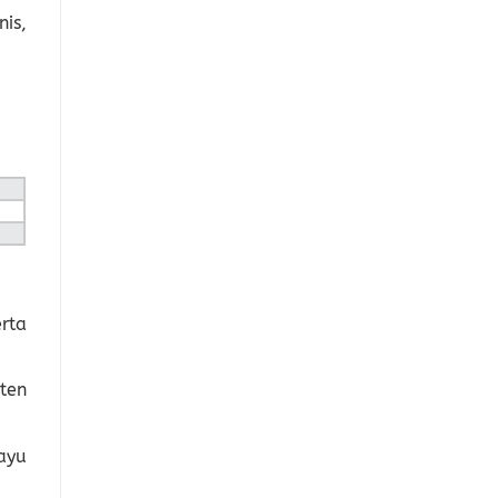
is,
rta
ten
ayu