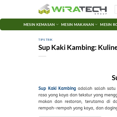
Skip
S
to
fo
content
MESIN KEMASAN
MESIN MAKANAN
MESIN R
TIPS TRIK
Sup Kaki Kambing: Kuline
S
Sup Kaki Kambing
adalah salah satu 
rasa yang kaya dan tekstur yang mengg
makan dan restoran, terutama di da
rempah-rempah yang kaya, dan daging