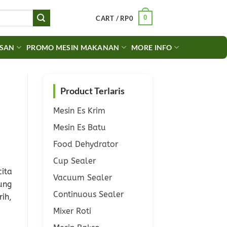
0
CART /
RP
0
ASAN
PROMO MESIN MAKANAN
MORE INFO
Product Terlaris
Mesin Es Krim
Mesin Es Batu
Food Dehydrator
Cup Sealer
ita
Vacuum Sealer
ung
Continuous Sealer
ih,
Mixer Roti