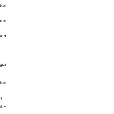
dan
kan
mua
izi
dan
g.
ti-