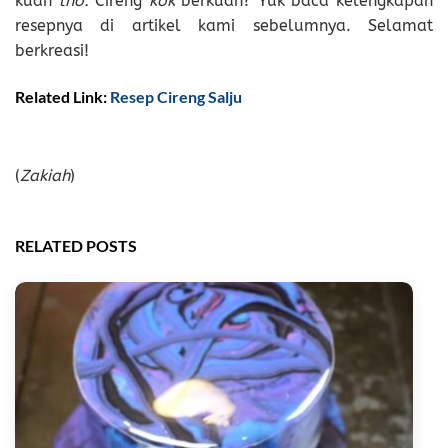
kuah
lho.
Cireng
kok
berkuah? Yuk baca kelengkapan
resepnya di artikel kami sebelumnya. Selamat
berkreasi!
Related Link:
Resep Cireng Salju
(
Zakiah
)
RELATED POSTS