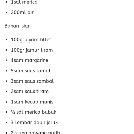
1sdt merica
200ml air
Bahan isian
100gr ayam fillet
100gr jamur tiram
1sdm margarine
5sdm saus tomat
3sdm saus sambal
2sdm saus tiram
1sdm kecap manis
½ sdt merica bubuk
3 lembar daun jeruk
2 siung bawang putih