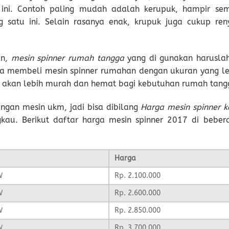
ini. Contoh paling mudah adalah kerupuk, hampir se
satu ini. Selain rasanya enak, krupuk juga cukup ren
an,
mesin spinner rumah tangga
yang di gunakan haruslah
sa membeli mesin spinner rumahan dengan ukuran yang le
 ini akan lebih murah dan hemat bagi kebutuhan rumah tang
ngan mesin ukm, jadi bisa dibilang
Harga mesin spinner ke
gkau. Berikut daftar harga mesin spinner 2017 di beber
Harga
W
Rp. 2.100.000
W
Rp. 2.600.000
W
Rp. 2.850.000
W
Rp. 3.700.000