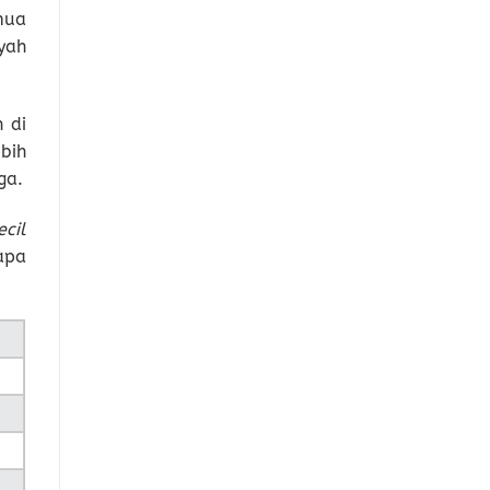
mua
yah
 di
bih
ga.
cil
apa