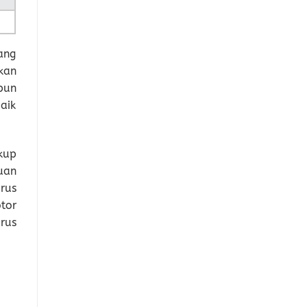
ang
kan
pun
aik
kup
uan
rus
tor
rus