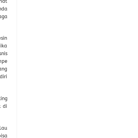
mat
nda
aga
sin
ika
nis
mpe
ang
iri
ing
 di
lau
isa