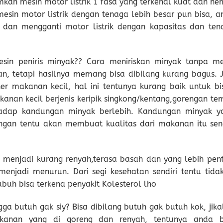
mkan mesin motor listrik 1 fasa yang terkenal kuat dan he
esin motor listrik dengan tenaga lebih besar pun bisa, a
a dan mengganti motor listrik dengan kapasitas dan ten
in peniris minyak?? Cara meniriskan minyak tanpa me
n, tetapi hasilnya memang bisa dibilang kurang bagus. J
ner makanan kecil, hal ini tentunya kurang baik untuk bis
nan kecil berjenis keripik singkong/kentang,gorengan te
rhadap kandungan minyak berlebih. Kandungan minyak y
an tentu akan membuat kualitas dari makanan itu send
menjadi kurang renyah,terasa basah dan yang lebih pent
enjadi menurun. Dari segi kesehatan sendiri tentu tidak
uh bisa terkena penyakit Kolesterol lho
ga butuh gak siy? Bisa dibilang butuh gak butuh kok, jika
anan yang di goreng dan renyah, tentunya anda b