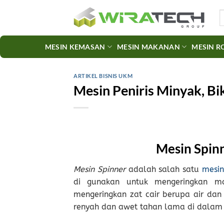
Skip
S
to
fo
content
MESIN KEMASAN
MESIN MAKANAN
MESIN R
ARTIKEL BISNIS UKM
Mesin Peniris Minyak, B
Mesin Spinn
Mesin Spinner
adalah salah satu
mesi
di gunakan untuk mengeringkan ma
mengeringkan zat cair berupa air dan
renyah dan awet tahan lama di dalam