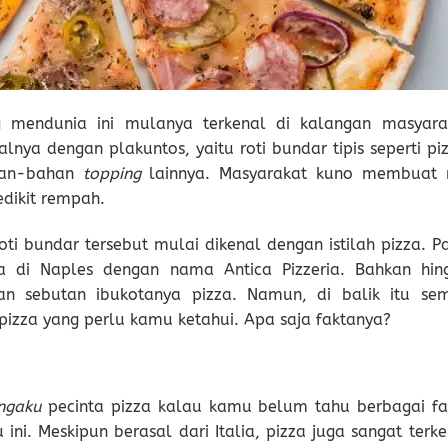
mendunia ini mulanya terkenal di kalangan masyara
a dengan plakuntos, yaitu roti bundar tipis seperti piz
han-bahan
topping
lainnya. Masyarakat kuno membuat r
dikit rempah.
roti bundar tersebut mulai dikenal dengan istilah pizza. 
a di Naples dengan nama Antica Pizzeria. Bahkan hin
an sebutan ibukotanya pizza. Namun, di balik itu se
 pizza yang perlu kamu ketahui. Apa saja faktanya?
ngaku
pecinta pizza kalau kamu belum tahu berbagai fa
ni. Meskipun berasal dari Italia, pizza juga sangat terke