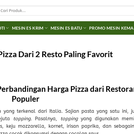
earch
r:
OTI
MESIN ES KRIM
MESIN ES BATU
PROMO MESIN KEM
izza Dari 2 Resto Paling Favorit
erbandingan Harga Pizza dari Restora
Populer
ang terkenal dari Italia. Sajian pasta yang satu ini, j
ejuta
topping.
Pasalnya,
topping
yang digunakan memil
is, keju mozzarella, kornet, irisan paprika, dan sebagain
izza cocok dikonsumsi dengan cocolan saus.