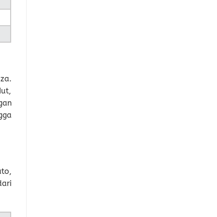
za.
ut,
gan
gga
to,
ari