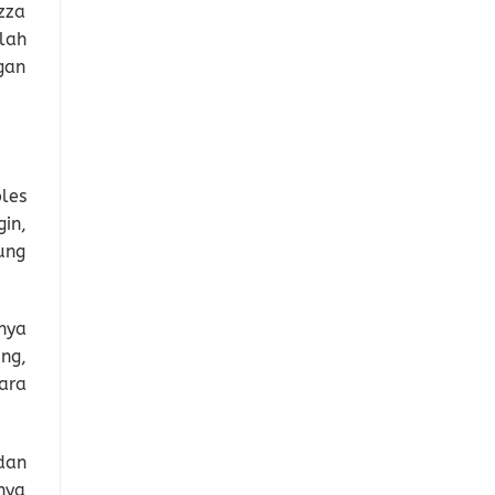
zza
lah
gan
les
in,
ung
nya
ng,
ara
dan
nya