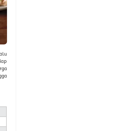
lalu
iap
rga
gga