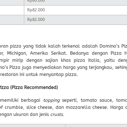
Rp60.000
Rp82.000
Rp82.000
toran pizza yang tidak kalah terkenal adalah Domino’s Piz
or, Michigan, Amerika Serikat. Bedanya dengan Pizza H
ampir mirip dengan sajian khas pizza italia, yaitu den
ino’s Pizza juga menyediakan harga yang terjangkau, sehin
restoran ini untuk menyantap pizza.
Pizza (Pizza Recommended)
 memiliki berbagai
topping
seperti, tomato sauce, toma
ef crumble, slice cheese, dan mozzarella cheese. Harga d
dengan ukuran dan jenis
crusts.