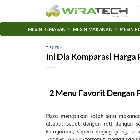
Skip
S
to
fo
content
MESIN KEMASAN
MESIN MAKANAN
MESIN R
TIPS TRIK
Ini Dia Komparasi Harga P
2 Menu Favorit Dengan P
Pizza merupakan salah satu makanan y
disebut-sebut dengan roti dengan s
keragaman, seperti daging giling, sos
Adanya
topping
tersebut menjadikan p