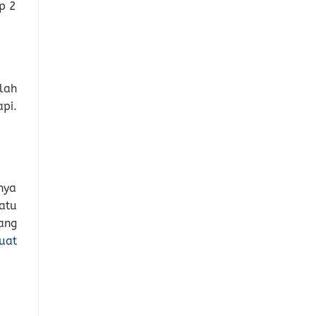
p 2
lah
pi.
nya
atu
ang
uat