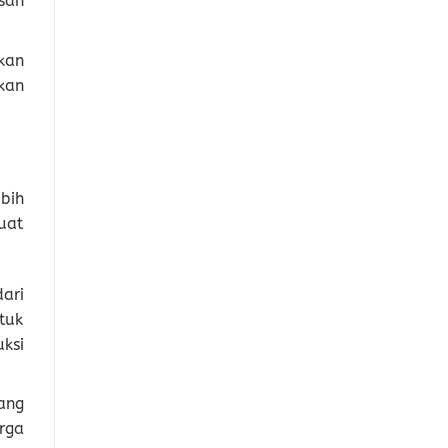
san
kan
kan
bih
uat
dari
tuk
ksi
ang
rga