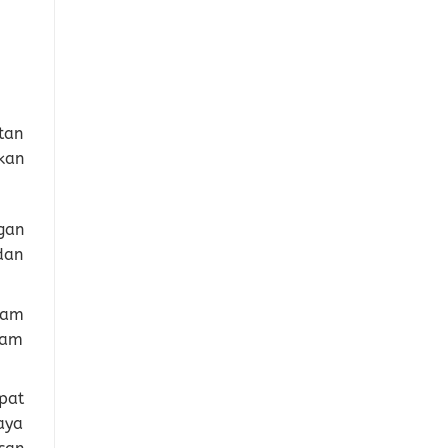
tan
kan
gan
dan
lam
lam
pat
aya