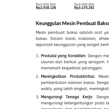
Rated
Rated
Rp
5.000.000
Rp
6.000.000
Original
Current
Original
Current
Rp
2.918.128
Rp
3.470.292
0
0
price
price
price
price
out
out
was:
is:
was:
is:
of
of
Rp5.000.000.
Rp2.918.128.
Rp6.000.000.
Rp3.470.
5
5
Keunggulan Mesin Pembuat Baks
Mesin pembuat bakso adalah alat y
bakso. Dalam bisnis makanan, efis
sejumlah keunggulan yang sangat berh
Produksi yang Konsisten
: Dengan me
ukuran dan bentuk yang seragam. H
memenuhi ekspektasi pelanggan.
Meningkatkan Produktivitas
: Mesi
pembentukan adonan bakso. Dengan
waktu yang lebih singkat, meningkatk
Mengurangi Tenaga Kerja
: Denga
mengurangi ketergantungan pada t