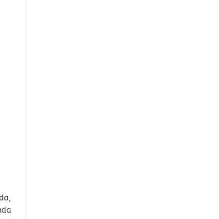
da,
nda