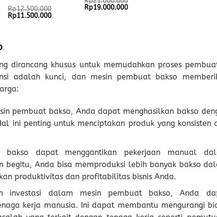
Rated
Rp
21.000.000
Original
Current
Rp
19.000.000
0
Rated
Rp
12.500.000
price
price
Original
Current
Rp
11.500.000
out
0
was:
is:
price
price
of
out
Rp21.000.000.
Rp19.000.000.
was:
is:
5
of
292.
Rp12.500.000.
Rp11.500.000.
5
o
ang dirancang khusus untuk memudahkan proses pembua
iensi adalah kunci, dan mesin pembuat bakso memberi
arga:
sin pembuat bakso, Anda dapat menghasilkan bakso den
al ini penting untuk menciptakan produk yang konsisten 
n bakso dapat menggantikan pekerjaan manual da
 begitu, Anda bisa memproduksi lebih banyak bakso da
an produktivitas dan profitabilitas bisnis Anda.
n investasi dalam mesin pembuat bakso, Anda da
enaga kerja manusia. Ini dapat membantu mengurangi bi