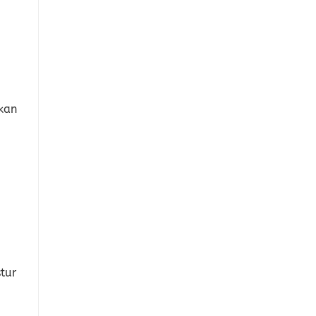
kan
tur