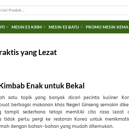
earch
r:
OTI
MESIN ES KRIM
MESIN ES BATU
PROMO MESIN KEM
aktis yang Lezat
imbab Enak untuk Bekal
h satu topik yang banyak dicari pecinta kuliner Kor
at berbagai makanan khas Negeri Ginseng semakin dike
g tampil sederhana tetapi memiliki cita rasa lezat 
 tidak perlu pergi ke restoran Korea untuk menikmati
i rumah dengan bahan-bahan yang mudah ditemukan.