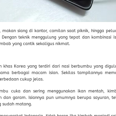
 makan siang di kantor, camilan saat piknik, hingga pelu
. Dengan teknik menggulung yang tepat dan kombinasi is
imbab yang cantik sekaligus nikmat.
has Korea yang terdiri dari nasi berbumbu yang digul
rsama berbagai macam isian. Sekilas tampilannya mem
perbedaan cukup jelas.
rbumbu cuka dan sering menggunakan ikan mentah, kim
en dan garam. Isiannya pun umumnya berupa sayuran, tel
ang sudah matang.
 masyarakat Indonesia, tidak heran jika kimbab menjadi sa