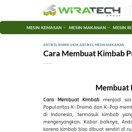
Skip
S
to
fo
content
MESIN KEMASAN
MESIN MAKANAN
MESIN R
ARTIKEL BISNIS UKM
,
ARTIKEL MESIN MAKANAN
Cara Membuat Kimbab Pr
Membuat K
Cara Membuat Kimbab
menjadi sala
Popularitas K-Drama dan K-Pop membu
di Indonesia, termasuk kimbab yan
mengenyangkan. Kabar baiknya, Anda
karena kimbab bisa dibuat sendiri d