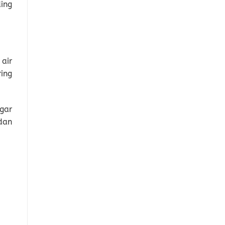
ing
air
ing
gar
dan