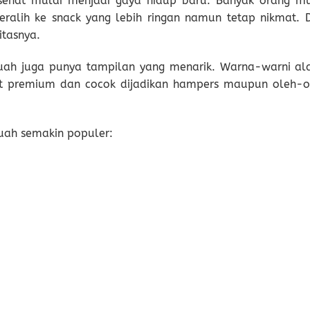
 sehat mulai menjadi gaya hidup baru. Banyak orang mu
ralih ke snack yang lebih ringan namun tetap nikmat. D
itasnya.
 buah juga punya tampilan yang menarik. Warna-warni al
at premium dan cocok dijadikan hampers maupun oleh-o
uah semakin populer: