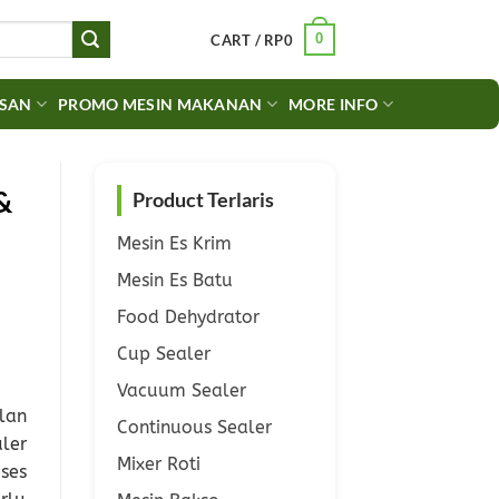
0
CART /
RP
0
ASAN
PROMO MESIN MAKANAN
MORE INFO
&
Product Terlaris
Mesin Es Krim
Mesin Es Batu
Food Dehydrator
Cup Sealer
Vacuum Sealer
lan
Continuous Sealer
ler
Mixer Roti
ses