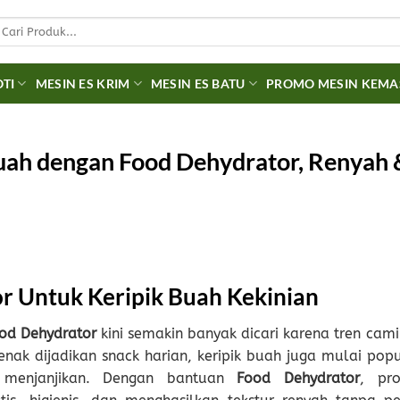
earch
r:
OTI
MESIN ES KRIM
MESIN ES BATU
PROMO MESIN KEM
uah dengan Food Dehydrator, Renyah 
or
Untuk Keripik Buah Kekinian
od Dehydrator
kini semakin banyak dicari karena tren cami
nak dijadikan snack harian, keripik buah juga mulai popu
 menjanjikan. Dengan bantuan
Food Dehydrator
, pro