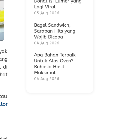
Donat Isi Lumer yang
Lagi Viral
05 Aug 2026
Bagel Sandwich,
Sarapan Hits yang
Wajib Dicoba
04 Aug 2026
yak
Apa Bahan Terbaik
ang
Untuk Alas Oven?
l di
Rahasia Hasil
Maksimal
hat
04 Aug 2026
tau
tor