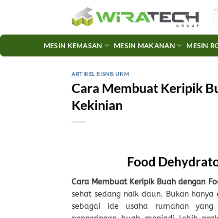
Skip
S
to
fo
content
MESIN KEMASAN
MESIN MAKANAN
MESIN R
ARTIKEL BISNIS UKM
Cara Membuat Keripik B
Kekinian
Food Dehydrat
Cara Membuat Keripik Buah dengan Fo
sehat sedang naik daun. Bukan hanya e
sebagai ide usaha rumahan yang