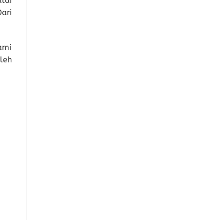
lai
ari
ami
leh