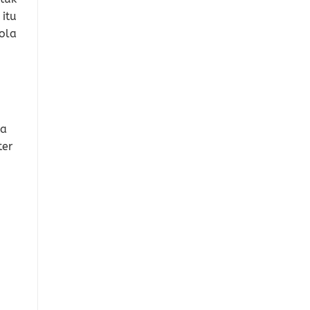
itu
ola
ta
ter