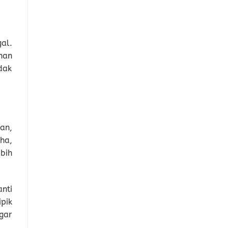
al.
han
dak
an,
ha,
bih
nti
pik
gar