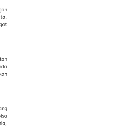
gan
ta.
gat
tan
Anda
kan
ang
isa
ia,