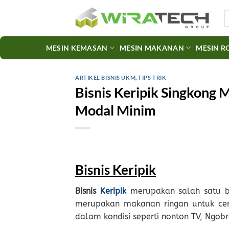
Skip
S
to
fo
content
MESIN KEMASAN
MESIN MAKANAN
MESIN R
ARTIKEL BISNIS UKM
,
TIPS TRIK
Bisnis Keripik Singkong 
Modal Minim
Bisnis Keripik
Bisnis
Keripik
merupakan salah satu bi
merupakan makanan ringan untuk cem
dalam kondisi seperti nonton TV, Ngob