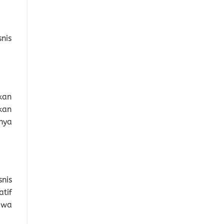
nis
kan
kan
nya
nis
tif
ewa