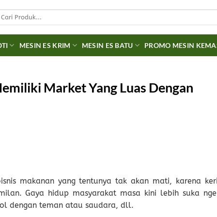
earch
r:
OTI
MESIN ES KRIM
MESIN ES BATU
PROMO MESIN KEM
Memiliki Market Yang Luas Dengan
snis makanan yang tentunya tak akan mati, karena keri
ilan. Gaya hidup masyarakat masa kini lebih suka nge
rol dengan teman atau saudara, dll.