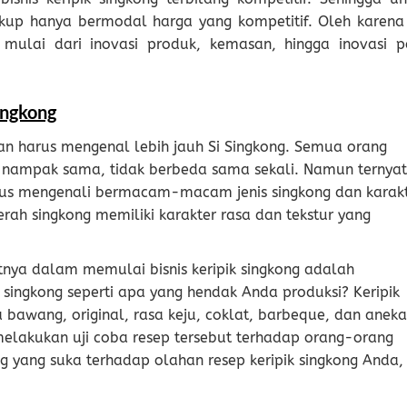
kup hanya bermodal harga yang kompetitif. Oleh karena 
mulai dari inovasi produk, kemasan, hingga inovasi p
.
ingkong
n harus mengenal lebih jauh Si Singkong. Semua orang
g nampak sama, tidak berbeda sama sekali. Namun ternya
arus mengenali bermacam-macam jenis singkong dan karak
erah singkong memiliki karakter rasa dan tekstur yang
tnya dalam memulai bisnis keripik singkong adalah
 singkong seperti apa yang hendak Anda produksi? Keripik
a bawang, original, rasa keju, coklat, barbeque, dan aneka
melakukan uji coba resep tersebut terhadap orang-orang
g yang suka terhadap olahan resep keripik singkong Anda,