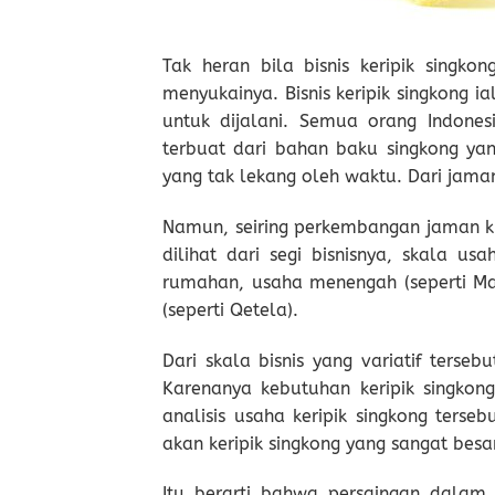
Tak heran bila bisnis keripik singko
menyukainya. Bisnis keripik singkong 
untuk dijalani. Semua orang Indonesi
terbuat dari bahan baku singkong yang 
yang tak lekang oleh waktu. Dari jama
Namun, seiring perkembangan jaman kini
dilihat dari segi bisnisnya, skala us
rumahan, usaha menengah (seperti Ma
(seperti Qetela).
Dari skala bisnis yang variatif terse
Karenanya kebutuhan keripik singkong 
analisis usaha keripik singkong terse
akan keripik singkong yang sangat besar
Itu berarti bahwa persaingan dalam bi