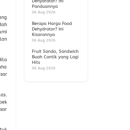
Dehydrator? Ini
Panduannya
06 Aug 2026
ang
Berapa Harga Food
dah
Dehydrator? Ini
rni
Kisarannya
lan
06 Aug 2026
Fruit Sando, Sandwich
Buah Cantik yang Lagi
Bila
Hits
aha
06 Aug 2026
sar
as.
pek
sar
tuk