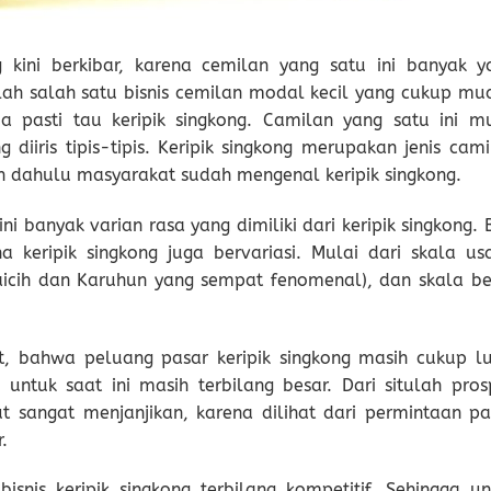
ng kini berkibar, karena cemilan yang satu ini banyak y
ialah salah satu bisnis cemilan modal kecil yang cukup mu
a pasti tau keripik singkong. Camilan yang satu ini mu
diiris tipis-tipis. Keripik singkong merupakan jenis cami
n dahulu masyarakat sudah mengenal keripik singkong.
 banyak varian rasa yang dimiliki dari keripik singkong. 
aha keripik singkong juga bervariasi. Mulai dari skala us
icih dan Karuhun yang sempat fenomenal), dan skala be
but, bahwa peluang pasar keripik singkong masih cukup lu
untuk saat ini masih terbilang besar. Dari situlah pros
but sangat menjanjikan, karena dilihat dari permintaan pa
.
snis keripik singkong terbilang kompetitif. Sehingga un