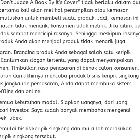
Don’t Judge A Book By It’s Cover” tidak berlaku dalam du
n pertama kali akan melihat penampilan atau kemasan
mutuskan untuk membeli suatu produk. Jadi, kemasan ini
asan tidak menarik, konsumen tidak melirik. Jika dilirik p
idak sempat mencicipi rasanya. Sehingga meskipun rasany
produk Anda akan menjadi produk tidak menarik juga.
aran. Branding produk Anda sebagai salah satu keripik
ri. Cantumkan slogan tertentu yang dapat menyampaikan
en. Timbulkan rasa penasaran di benak calon konsumen,
ran dan akhirnya mencoba produk bisnis keripik singkong
as jangkauan pemasaran, Anda dapat membuka sistem
fline dan online.
 semua kebutuhan modal. Siapkan uangnya, dari uang
 cari investor. Saya sudah banyak membahas mengenai
bek-ubek.
memulai bisnis keripik singkong dan mulailah melakukan
ripik singkong tersebut.