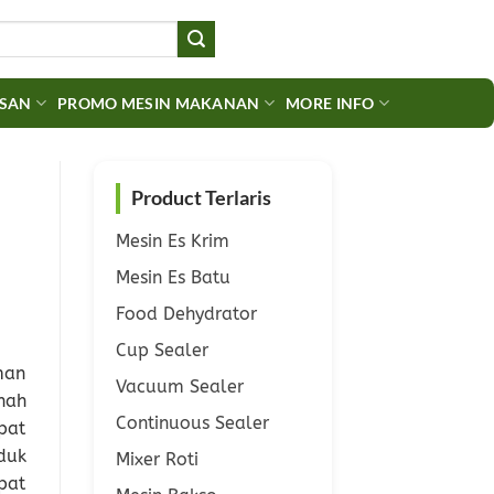
ASAN
PROMO MESIN MAKANAN
MORE INFO
Product Terlaris
Mesin Es Krim
Mesin Es Batu
Food Dehydrator
Cup Sealer
man
Vacuum Sealer
nah
Continuous Sealer
pat
duk
Mixer Roti
pat