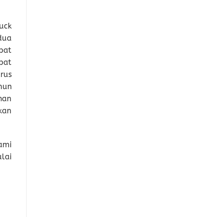
uck
dua
pat
pat
rus
mun
han
kan
ami
lai