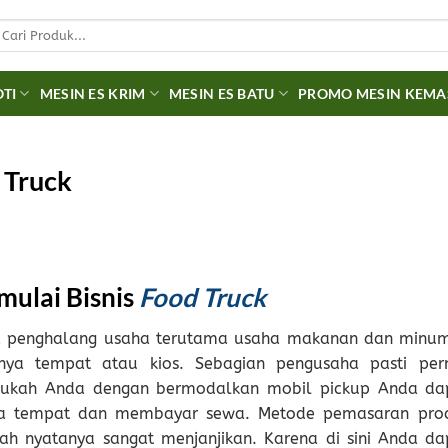
earch
r:
OTI
MESIN ES KRIM
MESIN ES BATU
PROMO MESIN KEM
 Truck
mulai Bisnis
Food Truck
apa penghalang usaha terutama usaha makanan dan minu
nya tempat atau kios. Sebagian pengusaha pasti per
taukah Anda dengan bermodalkan mobil pickup Anda da
a tempat dan membayar sewa. Metode pemasaran pro
h nyatanya sangat menjanjikan. Karena di sini Anda da