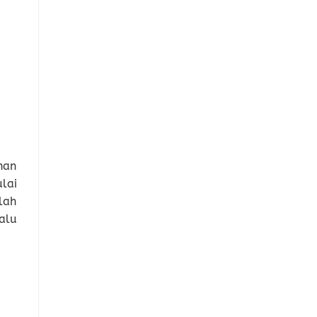
nan
lai
lah
alu