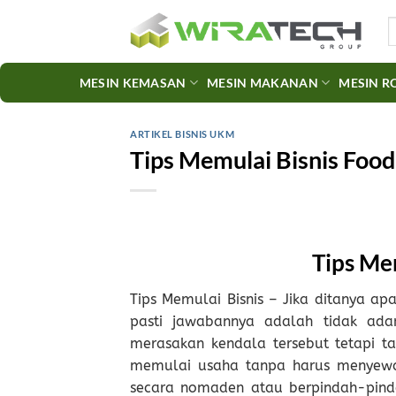
Skip
S
to
fo
content
MESIN KEMASAN
MESIN MAKANAN
MESIN R
ARTIKEL BISNIS UKM
Tips Memulai Bisnis Food
Tips Me
Tips Memulai Bisnis – Jika ditanya 
pasti jawabannya adalah tidak ada
merasakan kendala tersebut tetapi 
memulai usaha tanpa harus menyew
secara nomaden atau berpindah-pinda