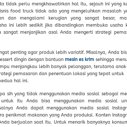
 tidak perlu mengkhawatirkan hal itu, sejauh ini yang k
isnis food truck tidak ada yang mengeluhkan masalah y
umen dan mengalami kerugian yang sangat besar, ma
ha ini lebih sedikit jika dibandingkan membuka usaha k
sa sangat menjanjikan asal Anda mengerti strategi pema
ngat penting agar produk lebih variatif. Misalnya, Anda bi
dessert dingin dengan bantuan
mesin es krim
sehingga men
ampu menjangkau lebih banyak pelanggan, terutama anak
rategi pemasaran dan penentuan lokasi yang tepat untuk
kedua hal ini.
iapa sih yang tidak menggunakan media sosial sebagai me
 untuk itu Anda bisa menggunakan media sosial un
isalnya Anda dapat menggunakan media sosial Instag
a penikmat makanan yang Anda produksi. Konten Instag
 Anda berjualan saat itu. Untuk menarik banyaknya konsu