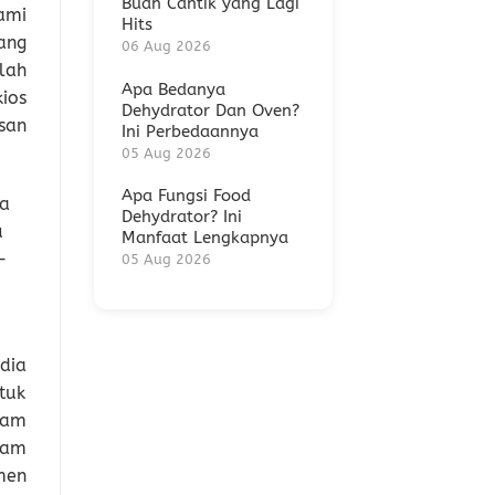
Buah Cantik yang Lagi
ami
Hits
ang
06 Aug 2026
lah
Apa Bedanya
ios
Dehydrator Dan Oven?
san
Ini Perbedaannya
05 Aug 2026
Apa Fungsi Food
sa
Dehydrator? Ini
u
Manfaat Lengkapnya
-
05 Aug 2026
dia
tuk
ram
ram
men