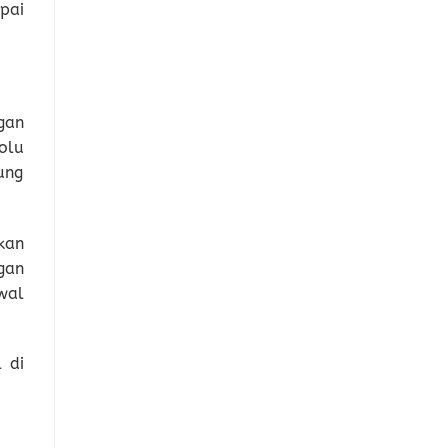
pai
gan
olu
ung
kan
gan
wal
 di