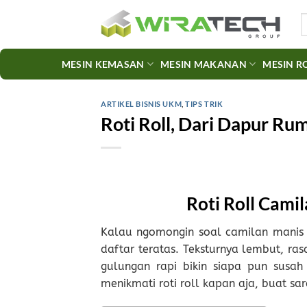
Skip
S
to
fo
content
MESIN KEMASAN
MESIN MAKANAN
MESIN R
ARTIKEL BISNIS UKM
,
TIPS TRIK
Roti Roll, Dari Dapur Ru
Roti Roll Camil
Kalau ngomongin soal camilan manis
daftar teratas. Teksturnya lembut, r
gulungan rapi bikin siapa pun susah
menikmati roti roll kapan aja, buat sa