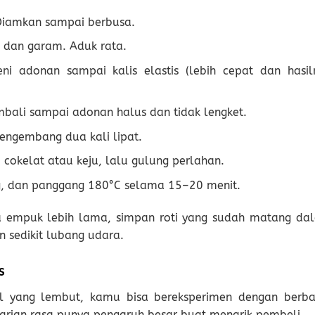
 Diamkan sampai berbusa.
, dan garam. Aduk rata.
i adonan sampai kalis elastis (lebih cepat dan hasil
bali sampai adonan halus dan tidak lengket.
engembang dua kali lipat.
i cokelat atau keju, lalu gulung perlahan.
ng, dan panggang 180°C selama 15–20 menit.
a empuk lebih lama, simpan roti yang sudah matang da
n sedikit lubang udara.
s
roll yang lembut, kamu bisa bereksperimen dengan berba
 varian rasa punya pengaruh besar buat menarik pembeli.