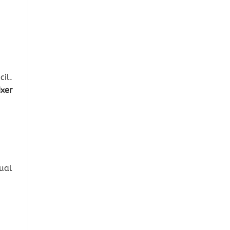
il.
xer
ual