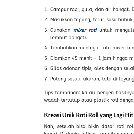
Campur ragi, gula, dan air hangat.
Masukkan tepung, telur, susu bubuk
Gunakan
mixer roti
untuk mengulen
lembut banget).
Tambahkan mentega, lalu mixer kem
Diamkan 45 menit – 1 jam hingga m
Gilas adonan tipis, oles dengan sela
Potong sesuai ukuran, tata di loya
Tips tambahan: kalau pengen hasilny
wadah tertutup atau plastik roti denga
Kreasi Unik Roti Roll yang Lagi Hit
Nah, setelah bisa bikin dasar roti 
kreasi. Di dunia kuliner, tampilan dan