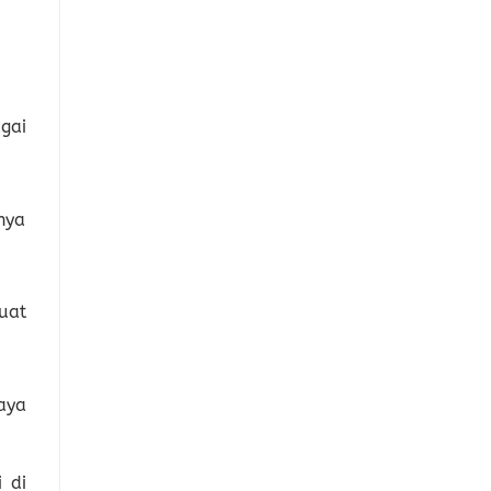
gai
nya
uat
aya
 di