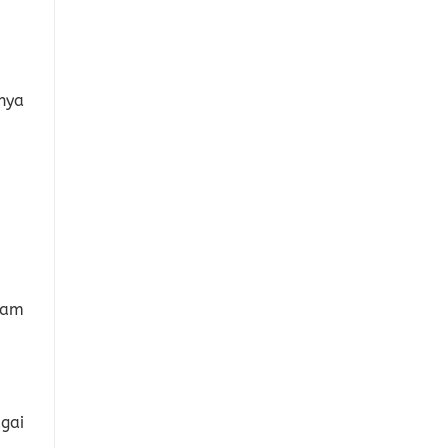
nya
lam
gai