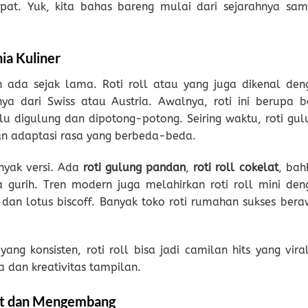
pat. Yuk, kita bahas bareng mulai dari sejarahnya sam
nia Kuliner
h ada sejak lama. Roti roll atau yang juga dikenal den
ya dari Swiss atau Austria. Awalnya, roti ini berupa b
alu digulung dan dipotong-potong. Seiring waktu, roti gul
an adaptasi rasa yang berbeda-beda.
anyak versi. Ada
roti gulung pandan
,
roti roll cokelat
, bah
 gurih. Tren modern juga melahirkan roti roll mini den
, dan lotus biscoff. Banyak toko roti rumahan sukses bera
g konsisten, roti roll bisa jadi camilan hits yang viral
a dan kreativitas tampilan.
but dan Mengembang