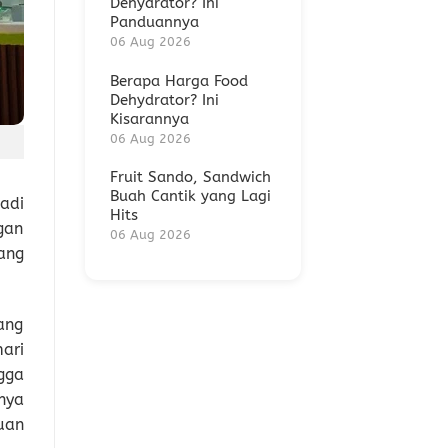
Dehydrator? Ini
Panduannya
06 Aug 2026
Berapa Harga Food
Dehydrator? Ini
Kisarannya
06 Aug 2026
Fruit Sando, Sandwich
Buah Cantik yang Lagi
adi
Hits
gan
06 Aug 2026
ang
ang
ari
gga
nya
uan