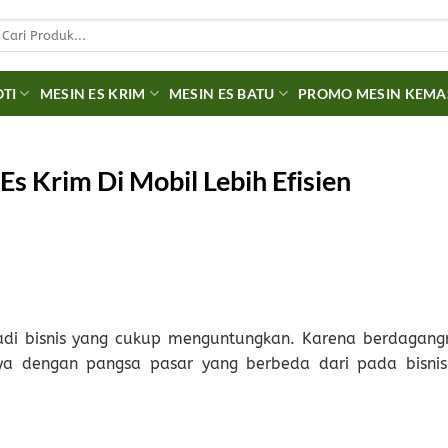
earch
r:
OTI
MESIN ES KRIM
MESIN ES BATU
PROMO MESIN KEM
s Krim Di Mobil Lebih Efisien
i bisnis yang cukup menguntungkan. Karena berdagang
a dengan pangsa pasar yang berbeda dari pada bisnis