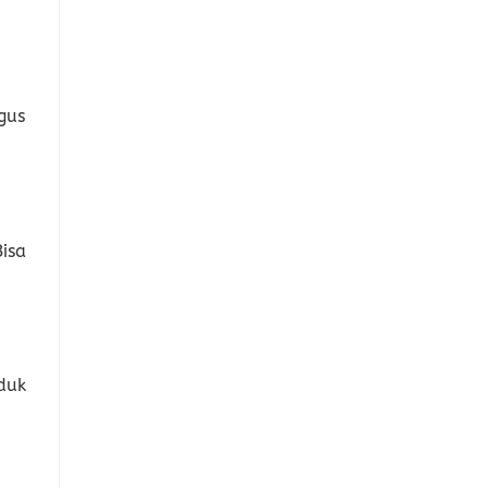
gus
isa
duk