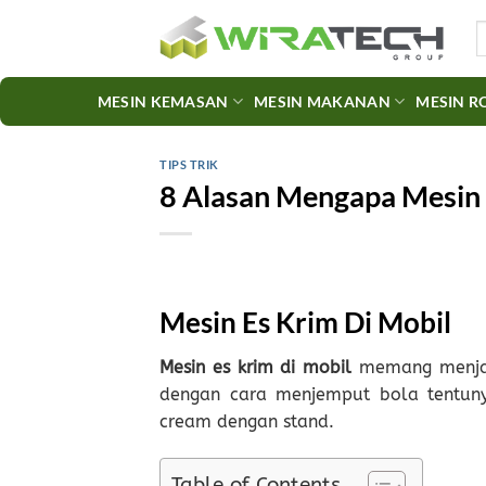
Skip
S
to
fo
content
MESIN KEMASAN
MESIN MAKANAN
MESIN R
TIPS TRIK
8 Alasan Mengapa Mesin E
Mesin Es Krim Di Mobil
Mesin es krim di mobil
memang menjad
dengan cara menjemput bola tentuny
cream dengan stand.
Table of Contents