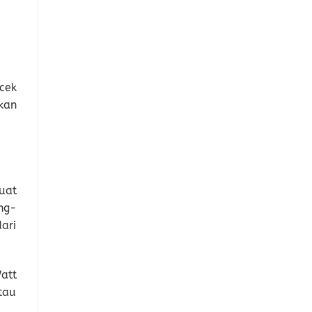
cek
kan
uat
ng-
ari
att
tau