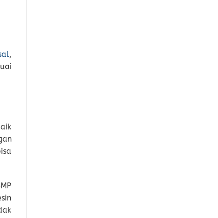
sal
,
uai
aik
gan
isa
SMP
sin
dak