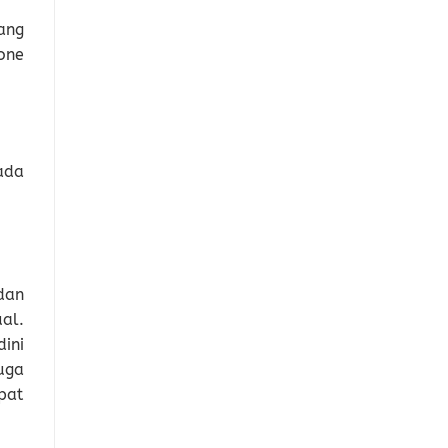
ang
one
ada
dan
al.
ini
uga
pat