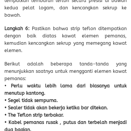
tempatkan lembaran teflon secara presisi di bawah
kedua pelat logam, dan kencangkan sekrup ke
bawah.
Langkah
6
:
Pastikan bahwa strip teflon ditempatkan
dengan baik diatas kawat elemen pemanas,
kemudian kencangkan sekrup yang memegang kawat
elemen.
Berikut adalah beberapa tanda-tanda yang
menunjukkan saatnya untuk mengganti elemen kawat
pemanas:
•
Perlu waktu lebih lama
dari biasanya untuk
menutup
kantong
.
• Segel tidak
sempurna
.
•
S
ealer
tidak akan
bekerja
ketika bar ditekan.
• The Teflon strip
ter
bakar
.
• Kabel pemanas rusak , putus dan ter
belah menjadi
dua bagian.