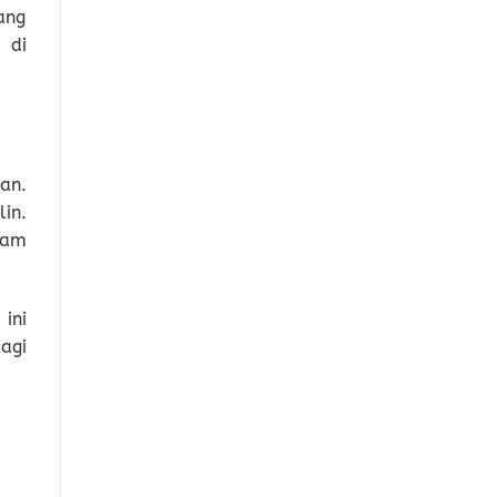
ang
 di
an.
in.
lam
ini
agi