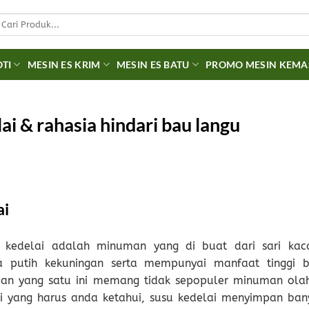
earch
r:
OTI
MESIN ES KRIM
MESIN ES BATU
PROMO MESIN KEM
i & rahasia hindari bau langu
ai
kedelai adalah minuman yang di buat dari sari kac
a putih kekuningan serta mempunyai manfaat tinggi b
man yang satu ini memang tidak sepopuler minuman ola
api yang harus anda ketahui, susu kedelai menyimpan ban