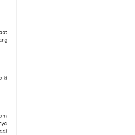
aat
ang
iki
lam
nya
adi