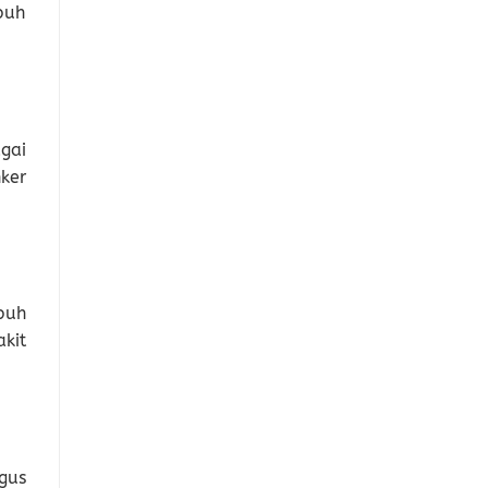
buh
gai
ker
buh
kit
gus