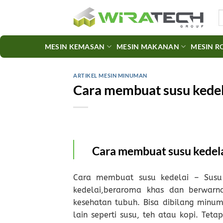
Skip
S
to
fo
content
MESIN KEMASAN
MESIN MAKANAN
MESIN R
ARTIKEL MESIN MINUMAN
Cara membuat susu kedela
Cara membuat susu kedel
Cara membuat susu kedelai – Susu 
kedelai,beraroma khas dan berwarn
kesehatan tubuh. Bisa dibilang minu
lain seperti susu, teh atau kopi. Tet