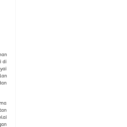
man
 di
yai
lan
dan
ama
tan
lai
gan