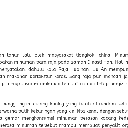
an tahun lalu oleh masyarakat tiongkok, china. Minu
pakan minuman para raja pada zaman Dinasti Han. Hal ini
menyatakan, dahulu kala Raja Huainan, Liu An mempun
ah makanan bertekstur keras. Sang raja pun mencari ja
tetap mengkonsumsi makanan lembut namun tetap bergizi 
 penggilingan kacang kuning yang telah di rendam sel
rwarna putih kekuningan yang kini kita kenal dengan sebu
ya gemar mengkonsumsi minuman perasan kacang kede
n merasa minuman tersebut mampu membuat penyakit or