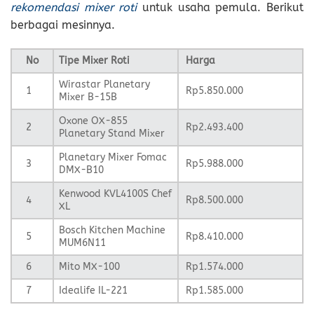
rekomendasi mixer roti
untuk usaha pemula. Berikut
berbagai mesinnya.
No
Tipe Mixer Roti
Harga
Wirastar Planetary
1
Rp5.850.000
Mixer B-15B
Oxone OX-855
2
Rp2.493.400
Planetary Stand Mixer
Planetary Mixer Fomac
3
Rp5.988.000
DMX-B10
Kenwood KVL4100S Chef
4
Rp8.500.000
XL
Bosch Kitchen Machine
5
Rp8.410.000
MUM6N11
6
Mito MX-100
Rp1.574.000
7
Idealife IL-221
Rp1.585.000