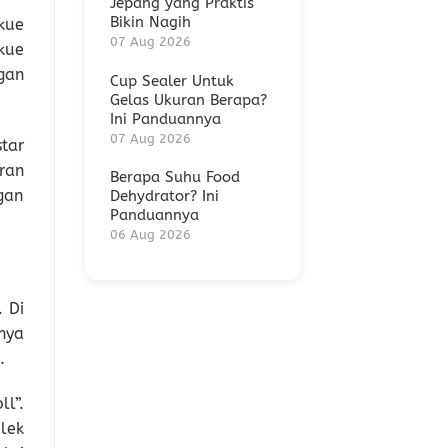
Jepang yang Praktis
Bikin Nagih
kue
07 Aug 2026
kue
gan
Cup Sealer Untuk
Gelas Ukuran Berapa?
Ini Panduannya
07 Aug 2026
tar
ran
Berapa Suhu Food
gan
Dehydrator? Ini
Panduannya
06 Aug 2026
 Di
nya
.
l”.
lek