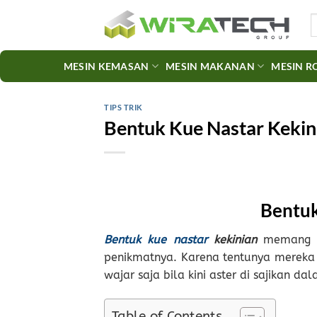
Skip
S
to
fo
content
MESIN KEMASAN
MESIN MAKANAN
MESIN R
TIPS TRIK
Bentuk Kue Nastar Kekin
Bentuk
Bentuk kue nastar
kekinian
memang k
penikmatnya. Karena tentunya mereka b
wajar saja bila kini aster di sajikan d
Table of Contents