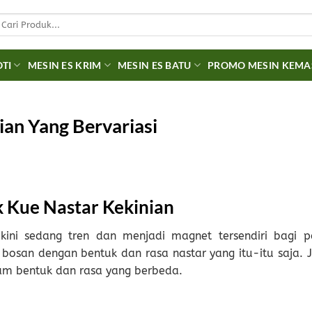
earch
r:
OTI
MESIN ES KRIM
MESIN ES BATU
PROMO MESIN KEM
ian Yang Bervariasi
 Kue Nastar Kekinian
ini sedang tren dan menjadi magnet tersendiri bagi p
osan dengan bentuk dan rasa nastar yang itu-itu saja. J
alam bentuk dan rasa yang berbeda.