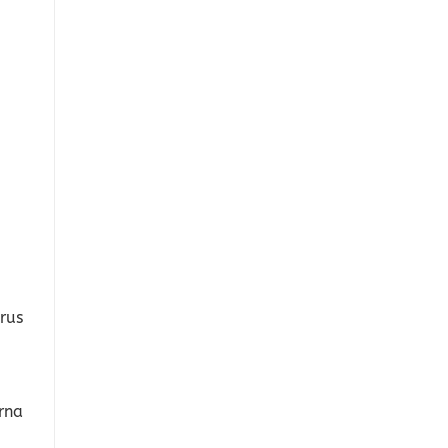
rus
rna