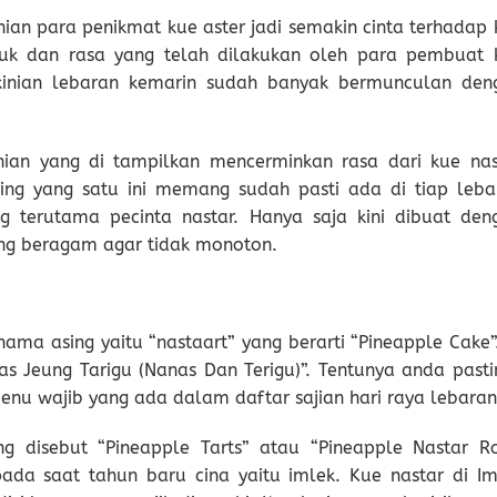
ian para penikmat kue aster jadi semakin cinta terhadap 
ntuk dan rasa yang telah dilakukan oleh para pembuat 
ekinian lebaran kemarin sudah banyak bermunculan den
inian yang di tampilkan mencerminkan rasa dari kue nas
ering yang satu ini memang sudah pasti ada di tiap leba
g terutama pecinta nastar. Hanya saja kini dibuat den
ang beragam agar tidak monoton.
ama asing yaitu “nastaart” yang berarti “Pineapple Cake”.
s Jeung Tarigu (Nanas Dan Terigu)”. Tentunya anda pasti
enu wajib yang ada dalam daftar sajian hari raya lebaran
ng disebut “Pineapple Tarts” atau “Pineapple Nastar Rol
pada saat tahun baru cina yaitu imlek. Kue nastar di Im