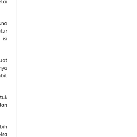
lai
kna
tur
isi
uat
nya
bil
ntuk
dan
bih
isa