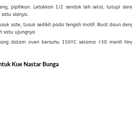
ng, pipihkan. Letakkan 1/2 sendok teh selai, tutupi den
satu sisinya.
usuk sate, tusuk sedikit pada tengah motif. Buat daun den
h satu ujungnya
nggang dalam oven bersuhu 150ºC selama ±30 menit hin
ntuk Kue Nastar Bunga