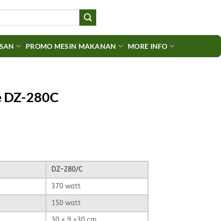
ASAN
PROMO MESIN MAKANAN
MORE INFO
e DZ-280C
Current
price
is:
00.
Rp5.103.958.
DZ-280/C
370 watt
150 watt
30 × 9 ×30 cm