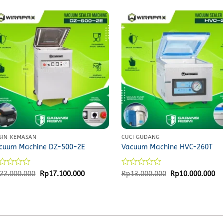
SIN KEMASAN
CUCI GUDANG
cuum Machine DZ-500-2E
Vacuum Machine HVC-260T
ted
Original
Current
Rated
Original
Cu
22.000.000
Rp
17.100.000
Rp
13.000.000
Rp
10.000.000
price
price
price
pr
0
was:
is:
was:
is:
t
out
Rp22.000.000.
Rp17.100.000.
Rp13.000.000.
Rp
of
5