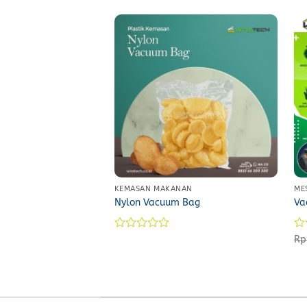
KEMASAN MAKANAN
ME
Nylon Vacuum Bag
Va
Rated
Ra
Rp
0
0
out
ou
of
of
5
5