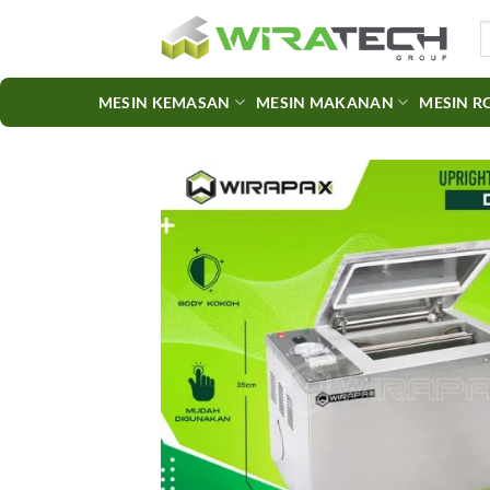
Skip
S
to
fo
content
MESIN KEMASAN
MESIN MAKANAN
MESIN R