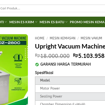
earch
r:
OTI
MESIN ES KRIM
MESIN ES BATU
PROMO MESIN KEM
HOME
/
MESIN KEMASAN
/
MESIN VAKUM
Upright Vacuum Machin
Original
Rp
18.000.000
Rp
5.103.958
price
GARANSI HARGA TERMURAH
was:
Rp18.000.0
Spesifikasi
Model
Motor Power
Sealing Power
Chamber Dimension (L×W×H)