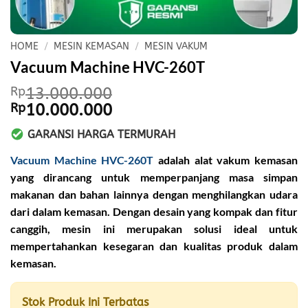
HOME
/
MESIN KEMASAN
/
MESIN VAKUM
Vacuum Machine HVC-260T
Rp
13.000.000
Original
Current
Rp
10.000.000
price
price
GARANSI HARGA TERMURAH
was:
is:
Rp13.000.000.
Rp10.000.000.
Vacuum Machine HVC-260T
adalah alat vakum kemasan
yang dirancang untuk memperpanjang masa simpan
makanan dan bahan lainnya dengan menghilangkan udara
dari dalam kemasan. Dengan desain yang kompak dan fitur
canggih, mesin ini merupakan solusi ideal untuk
mempertahankan kesegaran dan kualitas produk dalam
kemasan.
Stok Produk Ini Terbatas