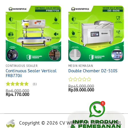
CONTINUOUS SEALER
MESIN KEMASAN
Continuous Sealer Vertical
Double Chamber DZ-510S
FRB770ii
(1)
Rated
Rp
45.000.000
Original
Current
Rp
39.000.000
0
Rated
5
Rp
6.000.000
price
price
Original
Current
Rp
4.770.000
out
out of 5
was:
is:
price
price
of
Rp45.000.000.
Rp39.000.000.
was:
is:
5
Rp6.000.000.
Rp4.770.000.
Copyright © 2026 CV WIRATECH JAYA MANDIRI.