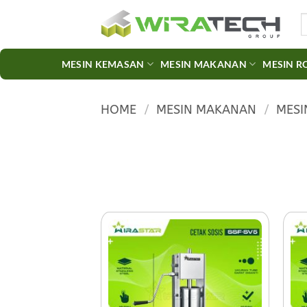
Skip
S
to
fo
content
MESIN KEMASAN
MESIN MAKANAN
MESIN R
HOME
/
MESIN MAKANAN
/
MESI