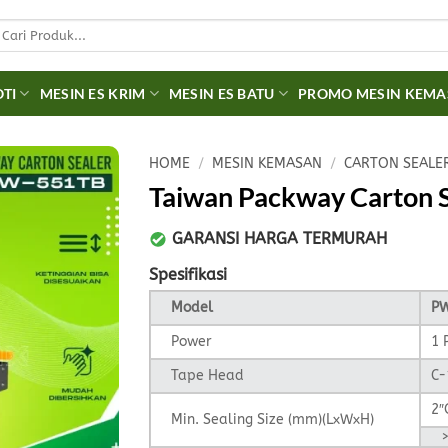
earch
r:
OTI
MESIN ES KRIM
MESIN ES BATU
PROMO MESIN KEM
HOME
/
MESIN KEMASAN
/
CARTON SEALE
Taiwan Packway Carton
GARANSI HARGA TERMURAH
Spesifikasi
Model
P
Power
1 
Tape Head
C-
2″
Min. Sealing Size (mm)(LxWxH)