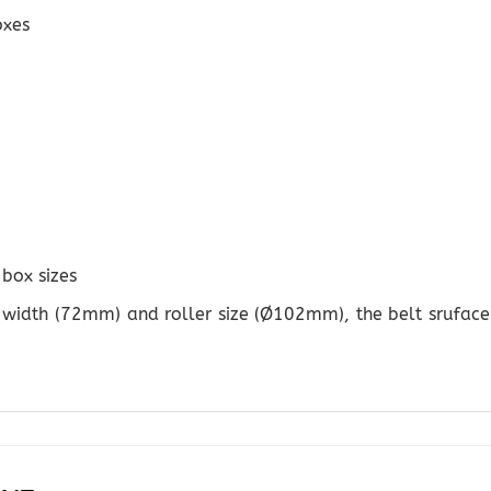
oxes
box sizes
t width (72mm) and roller size (Ø102mm), the belt sruface 