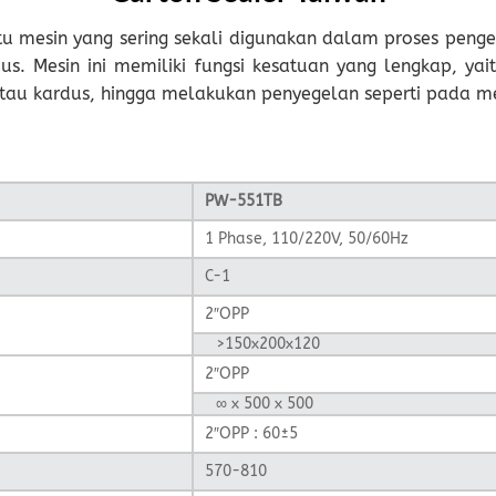
u mesin yang sering sekali digunakan dalam proses pen
s. Mesin ini memiliki fungsi kesatuan yang lengkap,
yai
tau kardus, hingga melakukan penyegelan seperti pada m
PW-551TB
1 Phase, 110/220V, 50/60Hz
C-1
2″OPP
>150x200x120
2″OPP
∞ x 500 x 500
2″OPP : 60±5
570-810