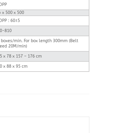
OPP
 x 500 x 500
OPP : 60±5
0-810
 boxes/min. For box length 300mm (Belt
eed 20M/min)
5 x 78 x 157 – 176 cm
0 x 88 x 95 cm