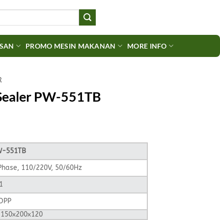
ASAN
PROMO MESIN MAKANAN
MORE INFO
R
 Sealer PW-551TB
W-551TB
Phase, 110/220V, 50/60Hz
1
OPP
>150x200x120