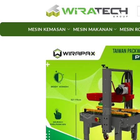
Skip
S
to
fo
content
MESIN KEMASAN
MESIN MAKANAN
MESIN R