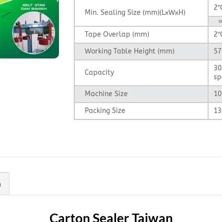
2″
Min. Sealing Size (mm)(LxWxH)
∞
Tape Overlap (mm)
2″
Working Table Height (mm)
57
30
Capacity
sp
Machine Size
10
Packing Size
13
)
Carton Sealer Taiwan