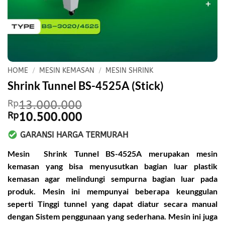
HOME
/
MESIN KEMASAN
/
MESIN SHRINK
Shrink Tunnel BS-4525A (Stick)
Rp
13.000.000
Original
Current
Rp
10.500.000
price
price
GARANSI HARGA TERMURAH
was:
is:
Rp13.000.000.
Rp10.500.000.
Mesin Shrink Tunnel BS-4525A
merupakan mesin
kemasan yang bisa menyusutkan bagian luar plastik
kemasan agar melindungi sempurna bagian luar pada
produk. Mesin ini mempunyai beberapa keunggulan
seperti Tinggi tunnel yang dapat diatur secara manual
dengan Sistem penggunaan yang sederhana. Mesin ini juga