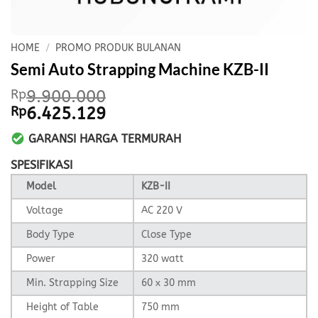
HOME
/
PROMO PRODUK BULANAN
Semi Auto Strapping Machine KZB-II
Rp
9.900.000
Original
Current
Rp
6.425.129
price
price
GARANSI HARGA TERMURAH
was:
is:
Rp9.900.000.
Rp6.425.129.
SPESIFIKASI
Model
KZB-II
Voltage
AC 220 V
Body Type
Close Type
Power
320 watt
Min. Strapping Size
60 x 30 mm
Height of Table
750 mm