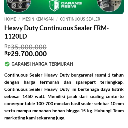
HOME
/
MESIN KEMASAN
/
CONTINUOUS SEALER
Heavy Duty Continuous Sealer FRM-
1120LD
Rp
35.000.000
Original
Current
Rp
29.700.000
price
price
GARANSI HARGA TERMURAH
was:
is:
Rp35.000.000.
Rp29.700.000.
Continuous Sealer Heavy Duty
bergaransi resmi 1 tahun
dengan harga termurah dan sparepart terlengkap.
Continuous Sealer Heavy Duty
ini bertenaga daya listrik
sebesar 1450 watt. Memiliki jarak dari sealing centerto
conveyor table 100-700 mm dan hasil sealer selebar 10 mm
serta mampu menahan beban hingga 15 kg. Hubungi Team
marketing kami sekarang juga.