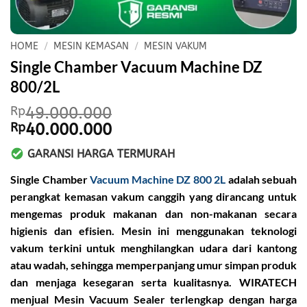
HOME
/
MESIN KEMASAN
/
MESIN VAKUM
Single Chamber Vacuum Machine DZ
800/2L
Rp
49.000.000
Original
Current
Rp
40.000.000
price
price
GARANSI HARGA TERMURAH
was:
is:
Rp49.000.000.
Rp40.000.000.
Single Chamber
Vacuum Machine DZ 800 2L
adalah sebuah
perangkat kemasan vakum canggih yang dirancang untuk
mengemas produk makanan dan non-makanan secara
higienis dan efisien. Mesin ini menggunakan teknologi
vakum terkini untuk menghilangkan udara dari kantong
atau wadah, sehingga memperpanjang umur simpan produk
dan menjaga kesegaran serta kualitasnya. WIRATECH
menjual Mesin Vacuum Sealer terlengkap dengan harga