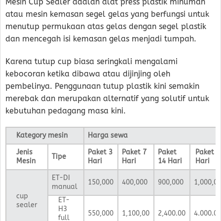
Mesin Cup Sealer adalah alat press plastik minuman
atau mesin kemasan segel gelas yang berfungsi untuk
menutup permukaan atas gelas dengan segel plastik
dan mencegah isi kemasan gelas menjadi tumpah.
Karena tutup cup biasa seringkali mengalami
kebocoran ketika dibawa atau dijinjing oleh
pembelinya. Penggunaan tutup plastik kini semakin
merebak dan merupakan alternatif yang solutif untuk
kebutuhan pedagang masa kini.
Kategory mesin
Harga sewa
Jenis
Paket 3
Paket 7
Paket
Paket 3
Tipe
Mesin
Hari
Hari
14 Hari
Hari
ET-DI
150,000
400,000
900,000
1,000,0
manual
cup
ET-
sealer
H3
550,000
1,100,00
2,400.00
4.000.0
full