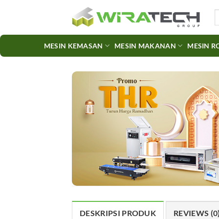
Skip
S
to
fo
content
MESIN KEMASAN
MESIN MAKANAN
MESIN R
DESKRIPSI PRODUK
REVIEWS (0