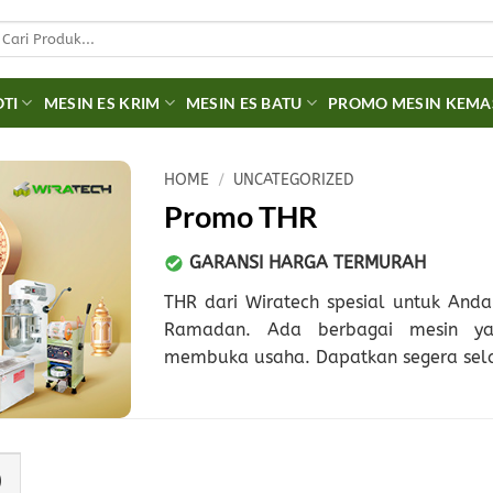
earch
r:
OTI
MESIN ES KRIM
MESIN ES BATU
PROMO MESIN KEM
HOME
/
UNCATEGORIZED
Promo THR
GARANSI HARGA TERMURAH
THR dari Wiratech spesial untuk Anda
Ramadan. Ada berbagai mesin y
membuka usaha. Dapatkan segera sela
)