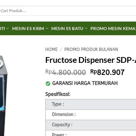
earch
r:
OTI
MESIN ES KRIM
MESIN ES BATU
PROMO MESIN KEM
HOME
/
PROMO PRODUK BULANAN
Fructose Dispenser SDP
Original
Cur
Rp
4.800.000
Rp
820.907
price
pri
GARANSI HARGA TERMURAH
was:
is:
Rp4.800.000.
Rp8
Spesifikasi:
Type :
Dimension :
Capacity :
Power :