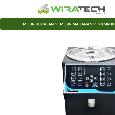
Skip
S
to
fo
content
MESIN KEMASAN
MESIN MAKANAN
MESIN R