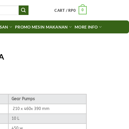
0
CART /
RP
0
ASAN
PROMO MESIN MAKANAN
MORE INFO
-A
rent
ce
20.907.
Gear Pumps
210 x 460x 390 mm
10 L
450 w