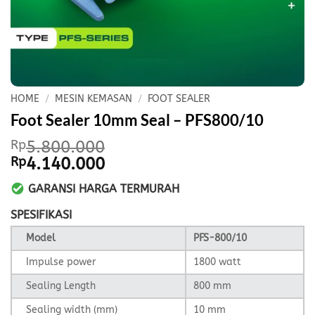
HOME
/
MESIN KEMASAN
/
FOOT SEALER
Foot Sealer 10mm Seal – PFS800/10
Rp
5.800.000
Original
Current
Rp
4.140.000
price
price
GARANSI HARGA TERMURAH
was:
is:
Rp5.800.000.
Rp4.140.000.
SPESIFIKASI
Model
PFS-800/10
Impulse power
1800 watt
Sealing Length
800 mm
Sealing width (mm)
10 mm