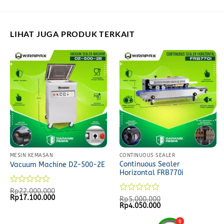
LIHAT JUGA PRODUK TERKAIT
MESIN KEMASAN
CONTINUOUS SEALER
Continuous Sealer
Vacuum Machine DZ-500-2E
Horizontal FRB770i
Rated
Rp
22.000.000
Original
Current
Rp
17.100.000
0
Rated
Rp
5.000.000
price
price
Original
Current
Rp
4.050.000
out
0
was:
is:
price
price
of
out
Rp22.000.000.
Rp17.100.000.
was:
is:
5
of