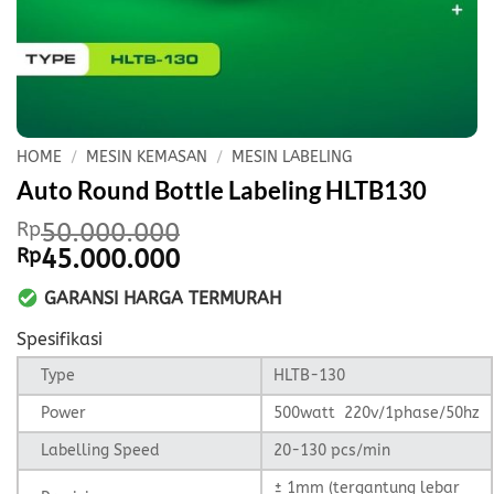
HOME
/
MESIN KEMASAN
/
MESIN LABELING
Auto Round Bottle Labeling HLTB130
Rp
50.000.000
Original
Current
Rp
45.000.000
price
price
GARANSI HARGA TERMURAH
was:
is:
Rp50.000.000.
Rp45.000.000.
Spesifikasi
Type
HLTB-130
Power
500watt 220v/1phase/50hz
Labelling Speed
20-130 pcs/min
± 1mm (tergantung lebar