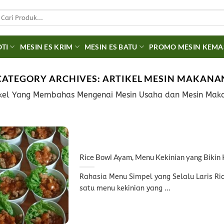
earch
r:
OTI
MESIN ES KRIM
MESIN ES BATU
PROMO MESIN KEM
CATEGORY ARCHIVES:
ARTIKEL MESIN MAKANA
ikel Yang Membahas Mengenai Mesin Usaha dan Mesin Mak
Rice Bowl Ayam, Menu Kekinian yang Bikin
Rahasia Menu Simpel yang Selalu Laris R
satu menu kekinian yang ...