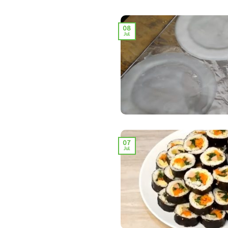
08
Jul
07
Jul