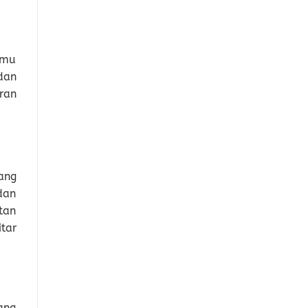
lmu
dan
ran
ang
dan
tan
tar
ang