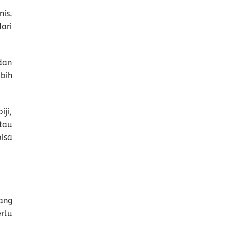
is.
ari
dan
bih
ji,
tau
isa
ang
rlu