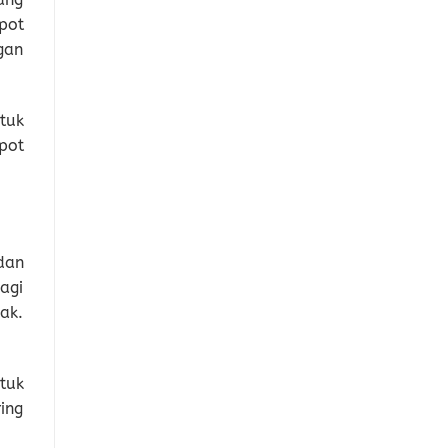
pot
gan
tuk
pot
dan
agi
ak.
tuk
ing