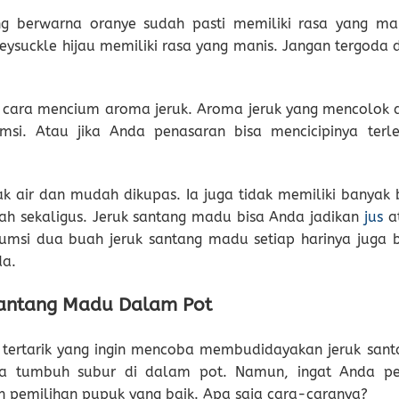
g berwarna oranye sudah pasti memiliki rasa yang man
ysuckle hijau memiliki rasa yang manis. Jangan tergoda d
n cara mencium aroma jeruk. Aroma jeruk yang mencolok 
msi. Atau jika Anda penasaran bisa mencicipinya terle
k air dan mudah dikupas. Ia juga tidak memiliki banyak bi
ah sekaligus. Jeruk santang madu bisa Anda jadikan
jus
a
msi dua buah jeruk santang madu setiap harinya juga b
da.
Santang Madu Dalam Pot
g tertarik yang ingin mencoba membudidayakan jeruk sant
isa tumbuh subur di dalam pot. Namun, ingat Anda pe
 pemilihan pupuk yang baik. Apa saja cara-caranya?