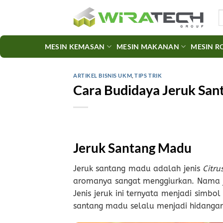
Skip
S
to
fo
content
MESIN KEMASAN
MESIN MAKANAN
MESIN R
ARTIKEL BISNIS UKM
,
TIPS TRIK
Cara Budidaya Jeruk San
Jeruk Santang Madu
Jeruk santang madu adalah jenis
Citru
aromanya sangat menggiurkan. Nama j
Jenis jeruk ini ternyata menjadi simb
santang madu selalu menjadi hidangan