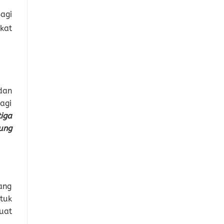
agi
kat
dan
agi
iga
ung
ang
tuk
uat