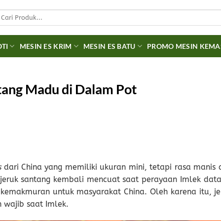
earch
r:
OTI
MESIN ES KRIM
MESIN ES BATU
PROMO MESIN KEM
tang Madu di Dalam Pot
s
dari China yang memiliki ukuran mini, tetapi rasa manis 
eruk santang kembali mencuat saat perayaan Imlek data
ol kemakmuran untuk masyarakat China. Oleh karena itu, je
 wajib saat Imlek.