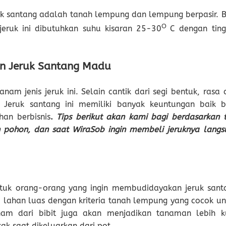
k santang adalah tanah lempung dan lempung berpasir. B
O
ruk ini dibutuhkan suhu kisaran 25-30
C dengan ting
an Jeruk Santang Madu
am jenis jeruk ini. Selain cantik dari segi bentuk, rasa 
Jeruk santang ini memiliki banyak keuntungan baik b
an berbisnis
.
Tips berikut akan kami bagi berdasarkan t
an pohon, dan saat WiraSob ingin membeli jeruknya langs
untuk orang-orang yang ingin membudidayakan jeruk sant
lahan luas dengan kriteria tanah lempung yang cocok un
am dari bibit juga akan menjadikan tanaman lebih k
ak saat dikeluarkan dari pot.