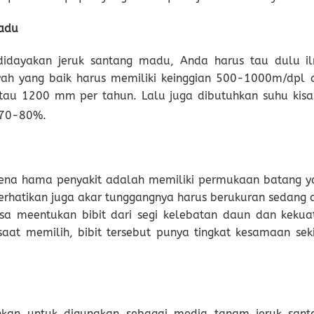
madu
dayakan jeruk santang madu, Anda harus tau dulu i
ah yang baik harus memiliki keinggian 500-1000m/dpl 
tau 1200 mm per tahun. Lalu juga dibutuhkan suhu kisa
 70-80%.
terkena hama penyakit adalah memiliki permukaan batang y
erhatikan juga akar tunggangnya harus berukuran sedang 
a meentukan bibit dari segi kelebatan daun dan kekua
aat memilih, bibit tersebut punya tingkat kesamaan seki
nkan untuk digunakan sebagai media tanam jeruk sant