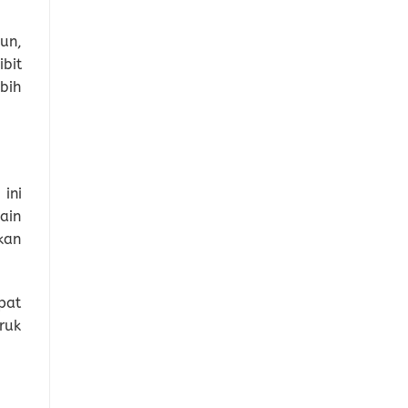
un,
bit
ebih
ini
ain
kan
pat
ruk